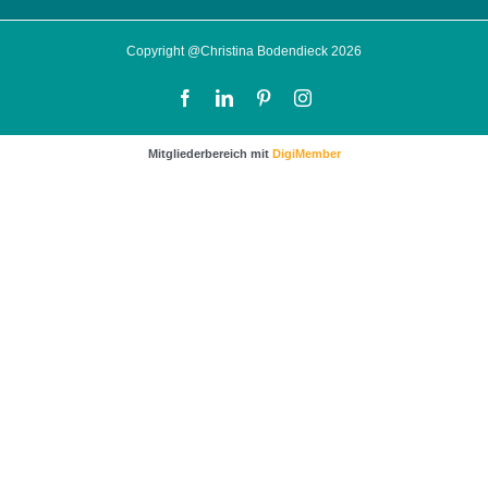
Copyright @Christina Bodendieck 2026
Facebook
LinkedIn
Pinterest
Instagram
Mitgliederbereich mit
DigiMember
…sichere dir noch wertvolle Impulse und Tipps für
mehr Kunden und bessere Verkäufe.
Klicke dafür einfach auf das Bild um zur
Anmeldung zu gelangen.