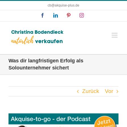
Zum
cb@akquise-plus.de
Inhalt
Facebook
LinkedIn
Pinterest
Instagram
springen
Was dir langfristigen Erfolg als
Solounternehmer sichert
Zurück
Vor
Zeige