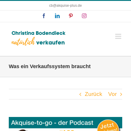
Zum
cb@akquise-plus.de
Inhalt
Facebook
LinkedIn
Pinterest
Instagram
springen
Was ein Verkaufssystem braucht
Zurück
Vor
Zeige