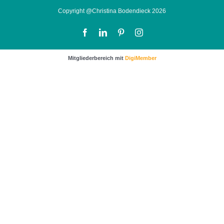
Copyright @Christina Bodendieck 2026
Facebook
LinkedIn
Pinterest
Instagram
Mitgliederbereich mit
DigiMember
…sichere dir noch wertvolle Impulse und Tipps für
mehr Kunden und bessere Verkäufe.
Klicke dafür einfach auf das Bild um zur
Anmeldung zu gelangen.