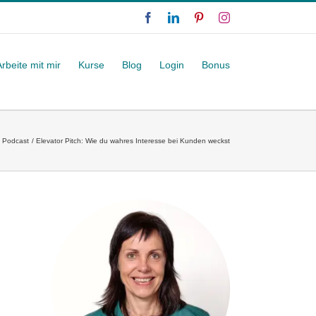
Facebook
LinkedIn
Pinterest
Instagram
Arbeite mit mir
Kurse
Blog
Login
Bonus
Podcast
Elevator Pitch: Wie du wahres Interesse bei Kunden weckst