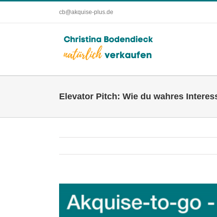
Zum
cb@akquise-plus.de
Inhalt
springen
Elevator Pitch: Wie du wahres Intere
Zeige
grösseres