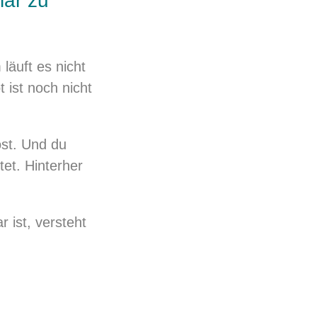
lar zu
läuft es nicht
 ist noch nicht
öst. Und du
et. Hinterher
 ist, versteht