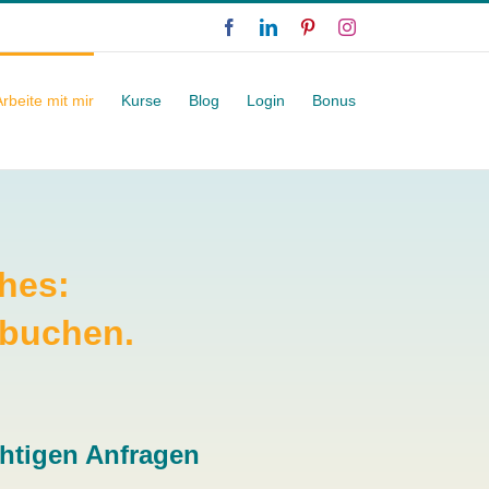
Facebook
LinkedIn
Pinterest
Instagram
Arbeite mit mir
Kurse
Blog
Login
Bonus
hes:
 buchen.
ichtigen Anfragen