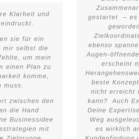
Zusammenarbe
re Klarheit und
gestartet – es
eeindruckt.
geworden
Zielkoordinat
en sie für ein
ebenso spanne
 mir selbst die
Augen-öffnende
 fehlte, um mein
erscheint 
m einen Plan zu
Herangehensweis
tbarkeit komme,
beste Konzep
n muss.
nicht erreich
kann? Auch Ex
ort zwischen den
Deine Expertise
 an die Hand
Weg ausgeleuc
ne Businessidee
es wirklich 
sstrategien mit
Kundenfindung u
e Zielgruppe