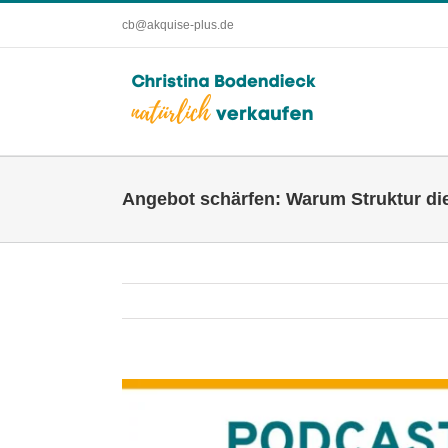
Zum
cb@akquise-plus.de
Inhalt
springen
Angebot schärfen: Warum Struktur die 
Zeige
grösseres