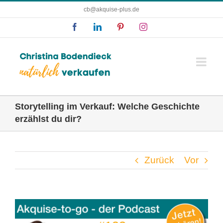
Zum
cb@akquise-plus.de
Inhalt
Facebook
LinkedIn
Pinterest
Instagram
springen
Storytelling im Verkauf: Welche Geschichte
erzählst du dir?
Zurück
Vor
Zeige