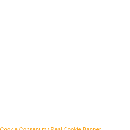
…sichere dir noch wertvolle Impulse und Tipps für
mehr Kunden und bessere Verkäufe.
Klicke dafür einfach auf das Bild um zur
Anmeldung zu gelangen.
Cookie Consent mit Real Cookie Banner