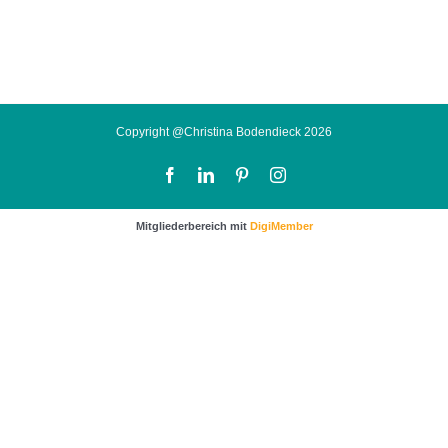
Copyright @Christina Bodendieck 2026
Facebook
LinkedIn
Pinterest
Instagram
Mitgliederbereich mit
DigiMember
…sichere dir noch wertvolle Impulse und Tipps für
mehr Kunden und bessere Verkäufe.
Klicke dafür einfach auf das Bild um zur
Anmeldung zu gelangen.