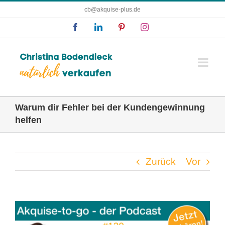
Zum
cb@akquise-plus.de
Inhalt
Facebook
LinkedIn
Pinterest
Instagram
springen
Warum dir Fehler bei der Kundengewinnung
helfen
Zurück
Vor
Zeige