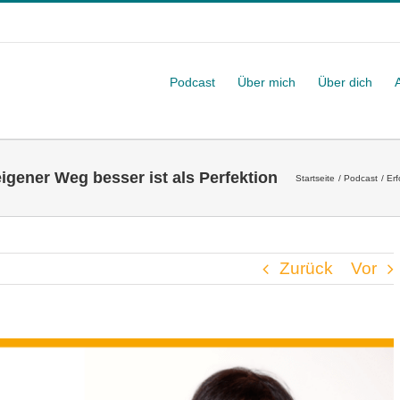
Podcast
Über mich
Über dich
igener Weg besser ist als Perfektion
Startseite
Podcast
Erf
Zurück
Vor