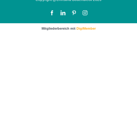
Facebook
LinkedIn
Pinterest
Instagram
Mitgliederbereich mit
DigiMember
…sichere dir noch wertvolle Impulse und Tipps für
mehr Kunden und bessere Verkäufe.
Klicke dafür einfach auf das Bild um zur
Anmeldung zu gelangen.