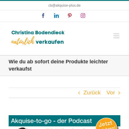
Zum
cb@akquise-plus.de
Inhalt
Facebook
LinkedIn
Pinterest
Instagram
springen
Wie du ab sofort deine Produkte leichter
verkaufst
Zurück
Vor
Zeige