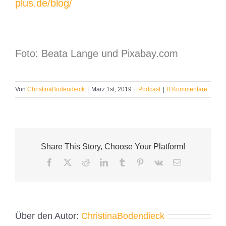
plus.de/blog/
Foto: Beata Lange und Pixabay.com
Von
ChristinaBodendieck
|
März 1st, 2019
|
Podcast
|
0 Kommentare
Share This Story, Choose Your Platform!
Facebook
X
Reddit
LinkedIn
Tumblr
Pinterest
Vk
E-
Mail
Über den Autor:
ChristinaBodendieck