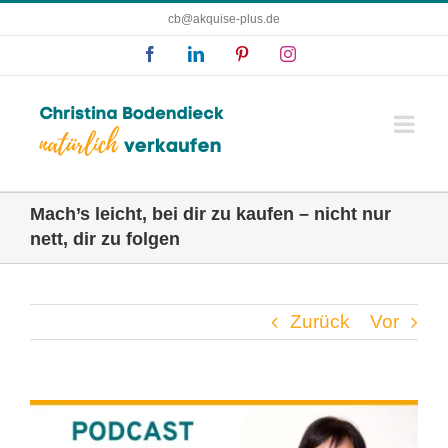
Zum
cb@akquise-plus.de
Inhalt
Facebook
LinkedIn
Pinterest
Instagram
springen
Mach’s leicht, bei dir zu kaufen – nicht nur
nett, dir zu folgen
Zurück
Vor
Zeige