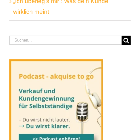
„Ich überleg’s mir“: Was dein Kunde
wirklich meint
Suche
nach: