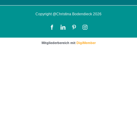
Copyright @Christina Bodendieck 2026
Facebook
LinkedIn
Pinterest
Instagram
Mitgliederbereich mit
DigiMember
…sichere dir noch wertvolle Impulse und Tipps für
mehr Kunden und bessere Verkäufe.
Klicke dafür einfach auf das Bild um zur
Anmeldung zu gelangen.