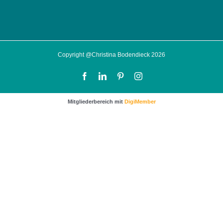
Copyright @Christina Bodendieck 2026
Facebook
LinkedIn
Pinterest
Instagram
Mitgliederbereich mit
DigiMember
…sichere dir noch wertvolle Impulse und Tipps für
mehr Kunden und bessere Verkäufe.
Klicke dafür einfach auf das Bild um zur
Anmeldung zu gelangen.