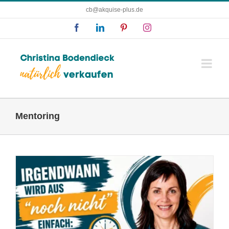
Zum
cb@akquise-plus.de
Inhalt
Facebook
LinkedIn
Pinterest
Instagram
springen
Mentoring