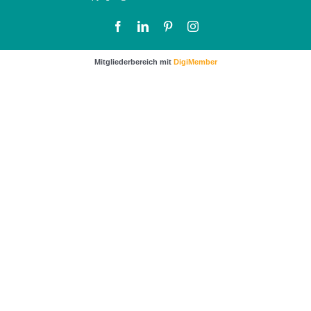
Facebook
LinkedIn
Pinterest
Instagram
Mitgliederbereich mit
DigiMember
…sichere dir noch wertvolle Impulse und Tipps für
mehr Kunden und bessere Verkäufe.
Klicke dafür einfach auf das Bild um zur
Anmeldung zu gelangen.