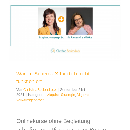
Warum Schema X für dich nicht
funktioniert
Von
ChristinaBodendieck
|
September 21st,
2021
|
Kategorien:
Akquise-Strategie
,
Allgemein
,
Verkaufsgespräch
Onlinekurse ohne Begleitung
schießen wie Pilze aus dem Boden