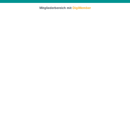
Mitgliederbereich mit
DigiMember
…sichere dir noch wertvolle Impulse und Tipps für
mehr Kunden und bessere Verkäufe.
Klicke dafür einfach auf das Bild um zur
Anmeldung zu gelangen.