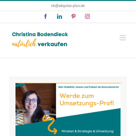
Zum
cb@akquise-plus.de
Inhalt
Facebook
LinkedIn
Pinterest
Instagram
springen