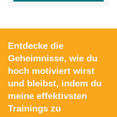
Entdecke die
Geheimnisse, wie du
hoch motiviert wirst
und bleibst, indem du
meine effektivsten
Trainings zu