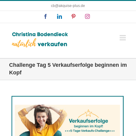
Zum
cb@akquise-plus.de
Inhalt
Facebook
LinkedIn
Pinterest
Instagram
springen
Challenge Tag 5 Verkaufserfolge beginnen im
Kopf