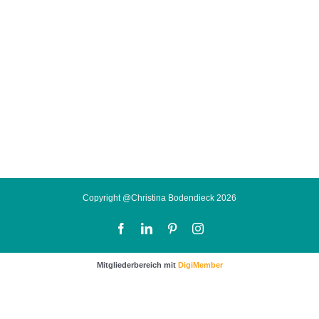
Copyright @Christina Bodendieck 2026
Facebook
LinkedIn
Pinterest
Instagram
Mitgliederbereich mit
DigiMember