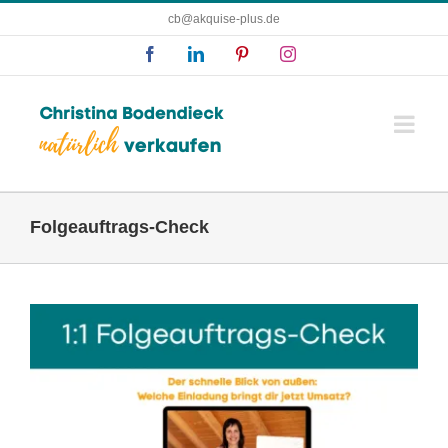
Zum
cb@akquise-plus.de
Inhalt
Facebook
LinkedIn
Pinterest
Instagram
springen
Folgeauftrags-Check