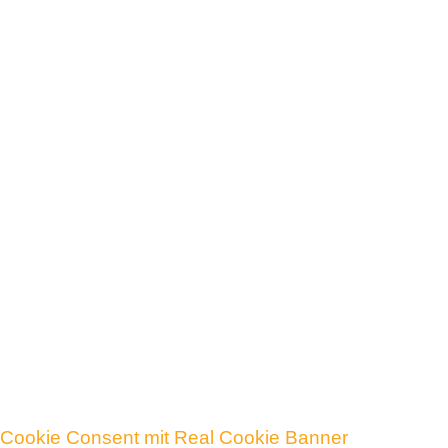
…sichere dir noch wertvolle Impulse und Tipps für
mehr Kunden und bessere Verkäufe.
Klicke dafür einfach auf das Bild um zur
Anmeldung zu gelangen.
Cookie Consent mit Real Cookie Banner