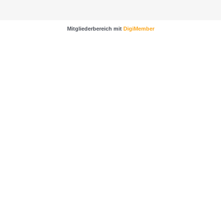
Mitgliederbereich mit
DigiMember
…sichere dir noch wertvolle Impulse und Tipps für
mehr Kunden und bessere Verkäufe.
Klicke dafür einfach auf das Bild um zur
Anmeldung zu gelangen.