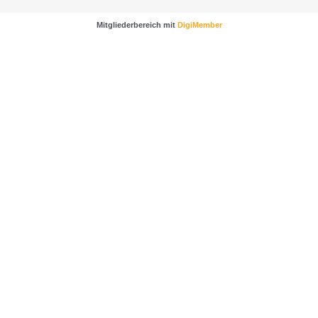
Mitgliederbereich mit
DigiMember
…sichere dir noch wertvolle Impulse und Tipps für
mehr Kunden und bessere Verkäufe.
Klicke dafür einfach auf das Bild um zur
Anmeldung zu gelangen.