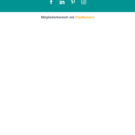
Facebook
LinkedIn
Pinterest
Instagram
Mitgliederbereich mit
DigiMember
…sichere dir noch wertvolle Impulse und Tipps für
mehr Kunden und bessere Verkäufe.
Klicke dafür einfach auf das Bild um zur
Anmeldung zu gelangen.