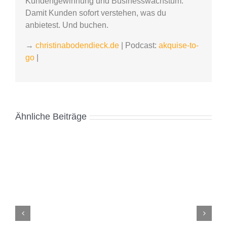
Kundengewinnung und Businesswachstum.
Damit Kunden sofort verstehen, was du
anbietest. Und buchen.
→
christinabodendieck.de
| Podcast:
akquise-to-
go
|
Ähnliche Beiträge
Dein eigenes Angebot siehst du nie von