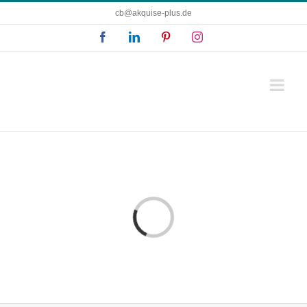
Zum
cb@akquise-plus.de
Inhalt
Facebook
LinkedIn
Pinterest
Instagram
springen
Laden...